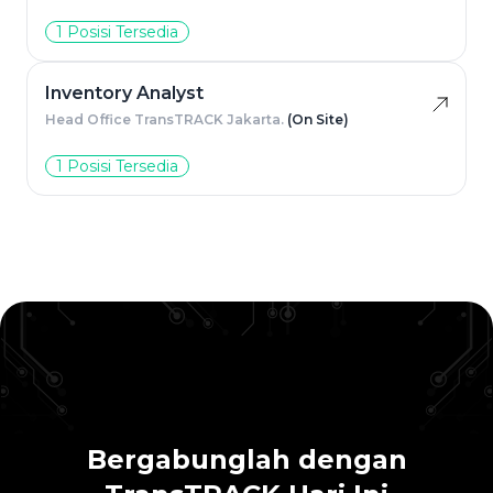
1 Posisi Tersedia
Inventory Analyst
Head Office TransTRACK Jakarta.
(On Site)
1 Posisi Tersedia
Bergabunglah dengan