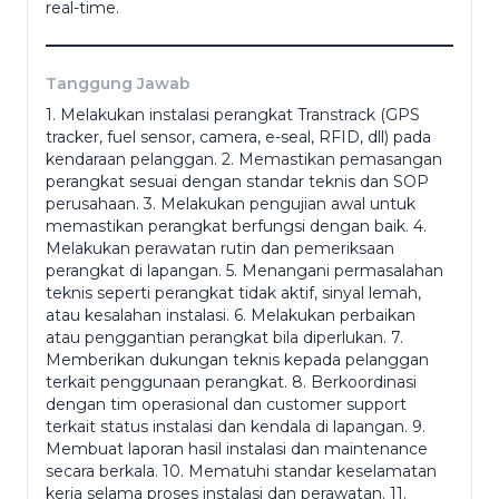
real-time.
Nomor Ponsel
*
Tanggung Jawab
1. Melakukan instalasi perangkat Transtrack (GPS
tracker, fuel sensor, camera, e-seal, RFID, dll) pada
Dokumen Pendukung
kendaraan pelanggan. 2. Memastikan pemasangan
perangkat sesuai dengan standar teknis dan SOP
perusahaan. 3. Melakukan pengujian awal untuk
memastikan perangkat berfungsi dengan baik. 4.
(portofolio, ktp, ijazah dll)
Melakukan perawatan rutin dan pemeriksaan
Alamat
*
perangkat di lapangan. 5. Menangani permasalahan
teknis seperti perangkat tidak aktif, sinyal lemah,
atau kesalahan instalasi. 6. Melakukan perbaikan
atau penggantian perangkat bila diperlukan. 7.
Memberikan dukungan teknis kepada pelanggan
terkait penggunaan perangkat. 8. Berkoordinasi
Jenis Kelamin
*
dengan tim operasional dan customer support
terkait status instalasi dan kendala di lapangan. 9.
Membuat laporan hasil instalasi dan maintenance
secara berkala. 10. Mematuhi standar keselamatan
Pendidikan Terakhir
*
kerja selama proses instalasi dan perawatan. 11.