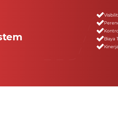
Visibi
Peren
Kontro
stem
Biaya 
Kinerj