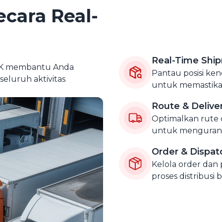
ecara Real-
Real-Time Shi
CK membantu Anda
Pantau posisi ke
luruh aktivitas
untuk memastikan 
Route & Delive
Optimalkan rute 
untuk mengurangi
Order & Dispa
Kelola order dan
proses distribusi 