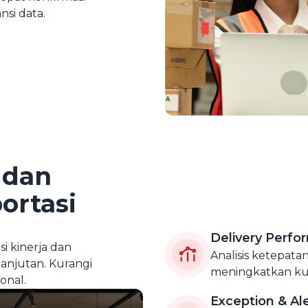
si data.
 dan
ortasi
Delivery Perfo
i kinerja dan
Analisis ketepat
lanjutan. Kurangi
meningkatkan kual
onal.
Exception & A