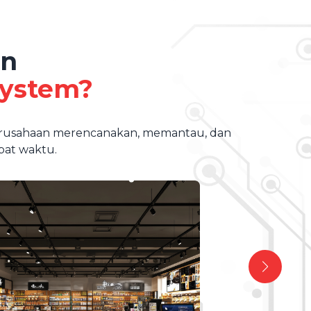
an
System?
perusahaan merencanakan, memantau, dan
pat waktu.