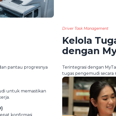
Driver Task Management
Kelola Tu
dengan My
dan pantau progresnya
Terintegrasi dengan MyT
tugas pengemudi secara r
mudi untuk memastikan
erja.
D)
pat konfirmasi