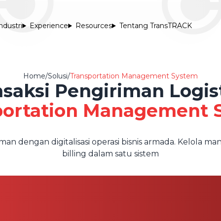
ndustri
Experience
Resources
Tentang TransTRACK
Home
/
Solusi
/
Transportation Management System
nsaksi Pengiriman Logis
portation Management 
iman dengan digitalisasi operasi bisnis armada. Kelola
billing dalam satu sistem