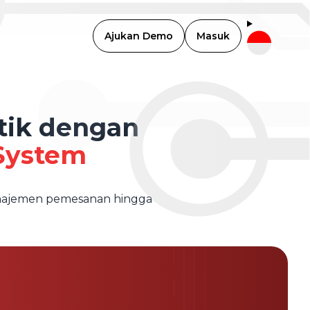
Ajukan Demo
Masuk
tik dengan
System
 manajemen pemesanan hingga