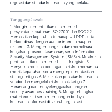
regulasi dan standar keamanan yang berlaku.
Nomor Ponsel
*
Tanggung Jawab
1. Mengimplementasikan dan memelihara
persyaratan kepatuhan ISO 27001 dan SOC 2 2.
Dokumen Pendukung
Memastikan kepatuhan terhadap UU PDP serta
berkoordinasi dengan auditor internal maupun
eksternal 3. Mengembangkan dan memelihara
kebijakan, prosedur keamanan, serta Information
(portofolio, ktp, ijazah dll)
Security Management System (ISMS) 4. Melakukan
Alamat
*
penilaian risiko dan memelihara risk register 5.
Menyusun rencana penanganan risiko, memantau
metrik kepatuhan, serta mengimplementasikan
strategi mitigasi 6. Melakukan penilaian keamanan
vendor dan mengelola risiko pihak ketiga 7.
Merancang dan menyelenggarakan program
Jenis Kelamin
*
security awareness training 8. Mengembangkan
materi edukasi serta membangun budaya
keamanan informasi di seluruh organisasi
Pendidikan Terakhir
*